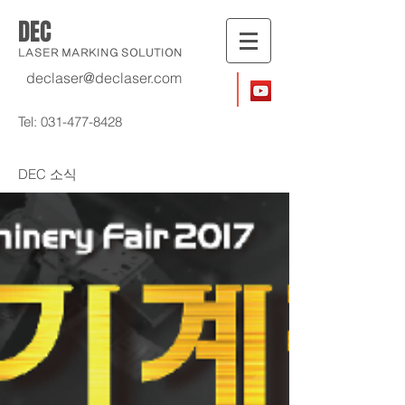
DEC
LASER MARKING SOLUTION
declaser@declaser.com
Tel:
031-477-8428
​DEC 소식